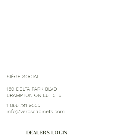
Collections de produits
Galerie d'inspiration
À propos de nous
Ressources
SIÈGE SOCIAL
160 DELTA PARK BLVD
BRAMPTON ON L6T 5T6
1 866 791 9555
info@veroscabinets.com
DEALERS LOGIN